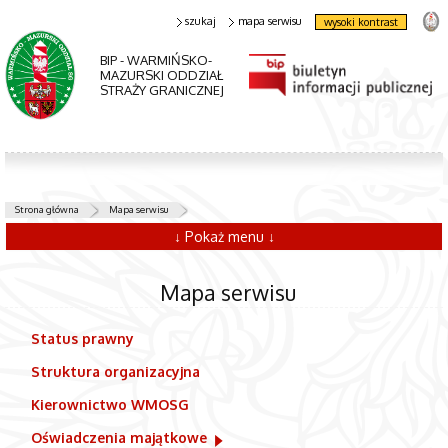
szukaj
mapa serwisu
wysoki kontrast
BIP - WARMIŃSKO-
MAZURSKI ODDZIAŁ
STRAŻY GRANICZNEJ
Strona główna
Mapa serwisu
↓ Pokaż menu ↓
Mapa serwisu
Status prawny
Struktura organizacyjna
Kierownictwo WMOSG
Oświadczenia majątkowe