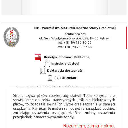
BIP - Warmińsko-Mazurski Oddział Straży Granicznej
Kontakt do nas
ul. Gen. Władysława Sikorskiego 78; 11-400 Kętrzyn
tel. +48 (89) 750-30-00
fax.: +48 (89) 750-37-00
Biuletyn Informacji Publicznej
Instrukcja obsługi
Deklaracja dostępności
Rejestr zmian
Serwer niniejszy NIE JEST W ŻADEN SPOSÓB połączony z siecią wewnętrzną.
Strona używa plików cookies, aby ułatwić Tobie korzystanie z
serwisu oraz do celów statystycznych. Jeśli nie blokujesz tych
plików, to zgadzasz się na ich użycie oraz zapisanie w pamięci
urządzenia. Pamiętaj, że możesz samodzielnie zarządzać cookies,
zmieniając ustawienia przeglądarki. Brak zmiany ustawienia
przeglądarki oznacza wyrażenie zgody.
Rozumiem, zamknij okno.