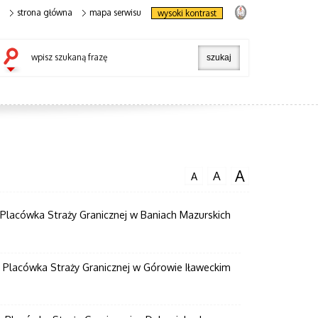
strona główna
mapa serwisu
wysoki kontrast
wpisz szukaną frazę
A
A
A
 Placówka Straży Granicznej w Baniach Mazurskich
 Placówka Straży Granicznej w Górowie Iławeckim