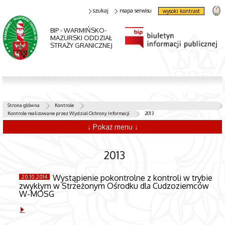
szukaj
mapa serwisu
wysoki kontrast
BIP - WARMIŃSKO-
MAZURSKI ODDZIAŁ
STRAŻY GRANICZNEJ
Strona główna
Kontrole
Kontrole realizowane przez Wydział Ochrony Informacji
2013
↓ Pokaż menu ↓
2013
Wystąpienie pokontrolne z kontroli w trybie
20.10.2014
zwykłym w Strzeżonym Ośrodku dla Cudzoziemców
W-MOSG