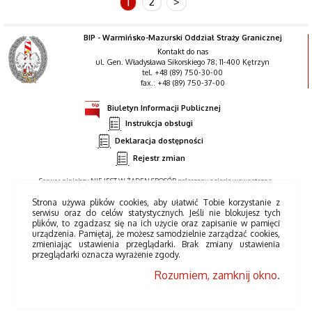
1
2
>
BIP - Warmińsko-Mazurski Oddział Straży Granicznej
Kontakt do nas
ul. Gen. Władysława Sikorskiego 78; 11-400 Kętrzyn
tel. +48 (89) 750-30-00
fax.: +48 (89) 750-37-00
Biuletyn Informacji Publicznej
Instrukcja obsługi
Deklaracja dostępności
Rejestr zmian
Serwer niniejszy NIE JEST W ŻADEN SPOSÓB połączony z siecią wewnętrzną.
Strona używa plików cookies, aby ułatwić Tobie korzystanie z
serwisu oraz do celów statystycznych. Jeśli nie blokujesz tych
plików, to zgadzasz się na ich użycie oraz zapisanie w pamięci
urządzenia. Pamiętaj, że możesz samodzielnie zarządzać cookies,
zmieniając ustawienia przeglądarki. Brak zmiany ustawienia
przeglądarki oznacza wyrażenie zgody.
Rozumiem, zamknij okno.