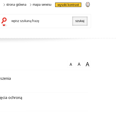
strona główna
mapa serwisu
wysoki kontrast
wpisz szukaną frazę
A
A
A
szenia
jęcia ochroną