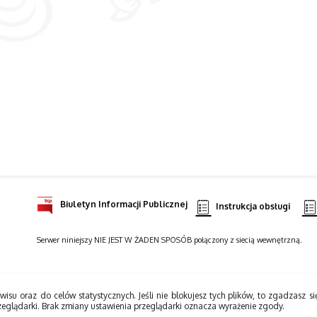
Biuletyn Informacji Publicznej
Instrukcja obsługi
Serwer niniejszy NIE JEST W ŻADEN SPOSÓB połączony z siecią wewnętrzną.
wisu oraz do celów statystycznych. Jeśli nie blokujesz tych plików, to zgadzasz si
zeglądarki. Brak zmiany ustawienia przeglądarki oznacza wyrażenie zgody.