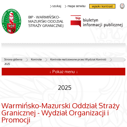
szukaj
mapa serwisu
wysoki kontrast
BIP - WARMIŃSKO-
MAZURSKI ODDZIAŁ
STRAŻY GRANICZNEJ
Strona główna
Kontrole
Kontrole realizowane przez Wydział Kontroli
2025
↓ Pokaż menu ↓
2025
Warmińsko-Mazurski Oddział Straży
Granicznej - Wydział Organizacji i
Promocji