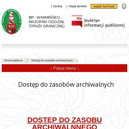
szukaj
mapa serwisu
wysoki kontrast
BIP - WARMIŃSKO-
MAZURSKI ODDZIAŁ
STRAŻY GRANICZNEJ
Strona główna
Dostęp do zasobów archiwalnych
↓ Pokaż menu ↓
Dostęp do zasobów archiwalnych
DOSTĘP DO ZASOBU
ARCHIWALNNEGO